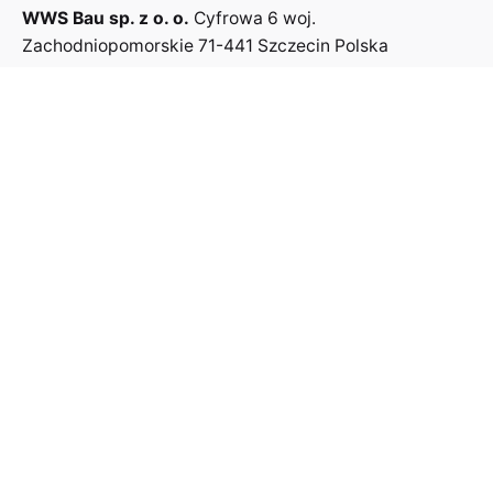
WWS Bau sp. z o. o.
Cyfrowa 6
woj.
Zachodniopomorskie
71-441 Szczecin
Polska
Co wykonujemy?
Ściany GK
Sufity GK
Sufity amstrong
Sufity akustyczne
Montaż drzwi wewnętrznych
Elewacje
© 2024, Strona stworzona z pasją przez
Agencja SEO
Szczecin
Polityka prywatności
|
Rodo