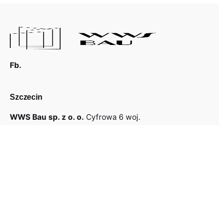
Fb.
Szczecin
WWS Bau sp. z o. o.
Cyfrowa 6
woj.
Zachodniopomorskie
71-441 Szczecin
Polska
Co wykonujemy?
Ściany GK
Sufity GK
Sufity amstrong